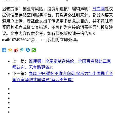
温馨提示：创业有风险，投资须谨慎！编辑声明：
时尚网
是仅
提供信息存储空间服务平台，转载务必注明来源，部分内容来
源用户上传，登载此文出于传递更多信息之目的，并不意味着
赞同其观点或证实其描述，不可作为直接的消费指导与投资建
议。文章内容仅供参考，如有侵犯版权请来信告知E-
mail:1074976040@qq.com,我们将立即处理。
上一篇：
谁懂啊！全屋定制选伟伦，全国百姓货比三家
都认它，无套路更省心
下一篇：
春风正好 碰杯不碰方向盘 保乐力加中国携手全
国百家酒吧共同倡导“酒后不驾车”