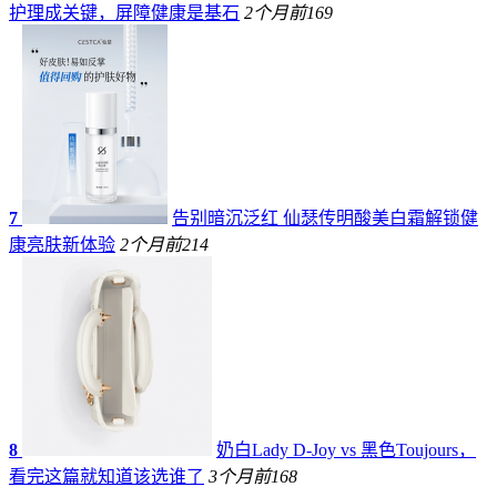
护理成关键，屏障健康是基石
2个月前
169
7
告别暗沉泛红 仙瑟传明酸美白霜解锁健
康亮肤新体验
2个月前
214
8
奶白Lady D-Joy vs 黑色Toujours，
看完这篇就知道该选谁了
3个月前
168