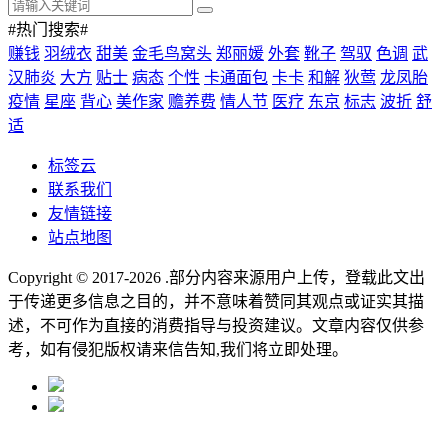
#热门搜索#
赚钱
羽绒衣
甜美
金毛鸟窝头
郑丽媛
外套
靴子
驾驭
色调
武
汉肺炎
大方
贴士
病态
个性
卡通面包
卡卡
和解
狄莺
龙凤胎
疫情
星座
背心
美作家
赡养费
情人节
医疗
东京
标志
波折
舒
适
标签云
联系我们
友情链接
站点地图
Copyright © 2017-2026
.部分内容来源用户上传，登载此文出
于传递更多信息之目的，并不意味着赞同其观点或证实其描
述，不可作为直接的消费指导与投资建议。文章内容仅供参
考，如有侵犯版权请来信告知,我们将立即处理。