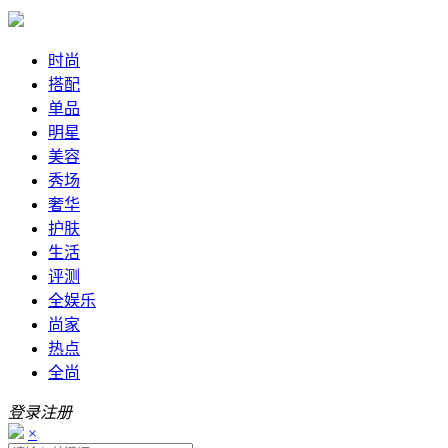
时尚
搭配
单品
明星
美容
秀场
奢华
护肤
生活
评测
全娱乐
尚家
热点
全尚
登录
注册
×