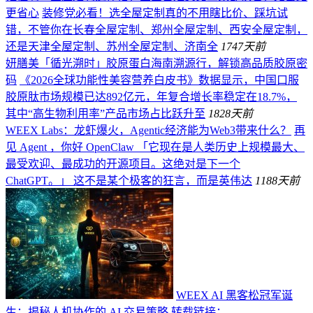
更省心
装修党必看！选全屋定制真的不用瞎比价、踩坑试
错，不管你在长春全屋定制、郑州全屋定制、西安全屋定制，
还是天津全屋定制、苏州全屋定制、济南全
174
7天前
妍膳美「循光溯时」胶原蛋白海南溯源行，解锁高品质胶原密
码
《2026全球功能性美容营养白皮书》数据显示，中国口服
胶原肽市场规模已达892亿元，年复合增长率稳定在18.7%，
其中“高生物利用率”产品市场占比跃升至
182
8天前
WEEX Labs：龙虾爆火，Agentic经济能为Web3带来什么？
再
见 Agent ，你好 OpenClaw 「它现在是人类历史上规模最大、
最受欢迎、最成功的开源项目。这绝对是下一个
ChatGPT。」 这不是某个极客的狂言，而是英伟达
118
8天前
WEEX AI 黑客松冠军诞
生：揭秘人机协作的 AI 交易策略
转载链接：