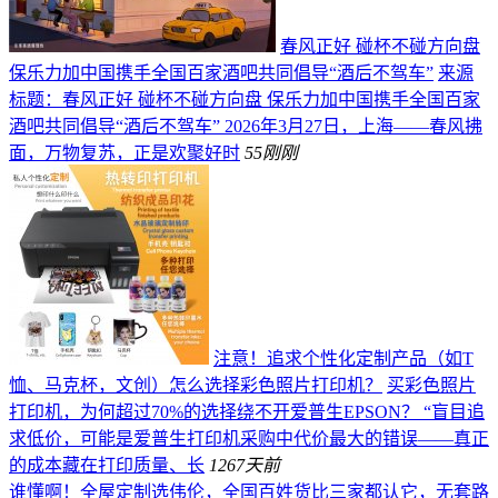
春风正好 碰杯不碰方向盘
保乐力加中国携手全国百家酒吧共同倡导“酒后不驾车”
来源
标题：春风正好 碰杯不碰方向盘 保乐力加中国携手全国百家
酒吧共同倡导“酒后不驾车” 2026年3月27日，上海——春风拂
面，万物复苏，正是欢聚好时
55
刚刚
注意！追求个性化定制产品（如T
恤、马克杯，文创）怎么选择彩色照片打印机？
买彩色照片
打印机，为何超过70%的选择绕不开爱普生EPSON？ “盲目追
求低价，可能是爱普生打印机采购中代价最大的错误——真正
的成本藏在打印质量、长
126
7天前
谁懂啊！全屋定制选伟伦，全国百姓货比三家都认它，无套路