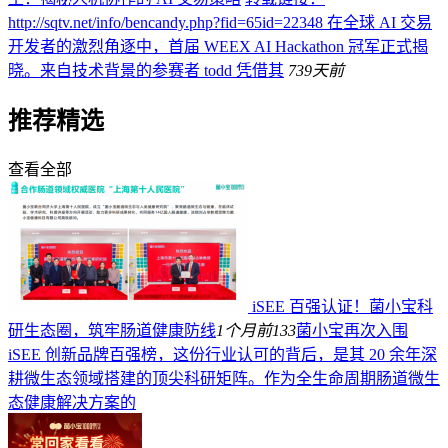
http://sqtv.net/info/bencandy.php?fid=65id=22348 在全球 AI 交易
开发者的激烈角逐中，首届 WEEX AI Hackathon 冠军正式揭
晓。来自技术背景的参赛者 todd 凭借其
73
9天前
推荐精选
查看全部
iSEE 百强认证！菌小宝科
研生态圈，筑牢肠道健康防线
1个月前
133
菌小宝再次入围
iSEE 创新品牌百强榜，这份行业认可的背后，是其 20 余年深
耕微生态领域搭建的顶尖科研矩阵。作为全生命周期肠道微生
态健康解决方案的