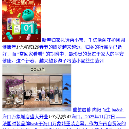
新春归家礼选菌小宝，千亿活菌守护团圆
健康年
1个月前
129
春节的脚步越来越近，归乡的行囊早已备
好，而 “常回家看看” 的期盼中，最珍贵的莫过于家人的平安
健康。这个新春，越来越多游子将菌小宝益生菌列
重装启幕 向阳而生 ba&sh
海口万象城店盛大开业
1个月前
143
海口，2025年11月7日 ——
法国时装品牌bash于海口万象城重装启幕。作为海南自贸港的