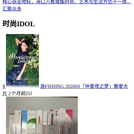
核心商业地标，海口万象城集时尚、艺术与生活方式于一体，
汇聚众多
时尚IDOL
3
渔FISHING 2026SS「仲夏夜之梦」春夏大
片
2个月前
251