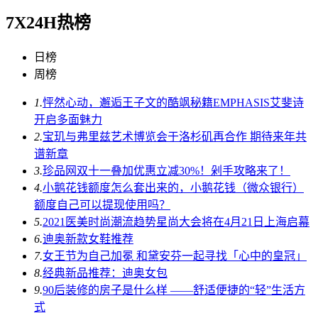
7X24H热榜
日榜
周榜
1.
怦然心动，邂逅王子文的酷飒秘籍EMPHASIS艾斐诗
开启多面魅力
2.
宝玑与弗里兹艺术博览会于洛杉矶再合作 期待来年共
谱新章
3.
珍品网双十一叠加优惠立减30%！剁手攻略来了！
4.
小鹅花钱额度怎么套出来的，小鹅花钱（微众银行）
额度自己可以提现使用吗？
5.
2021医美时尚潮流趋势星尚大会将在4月21日上海启幕
6.
迪奥新款女鞋推荐
7.
女王节为自己加冕 和黛安芬一起寻找「心中的皇冠」
8.
经典新品推荐：迪奥女包
9.
90后装修的房子是什么样 ——舒适便捷的“轻”生活方
式