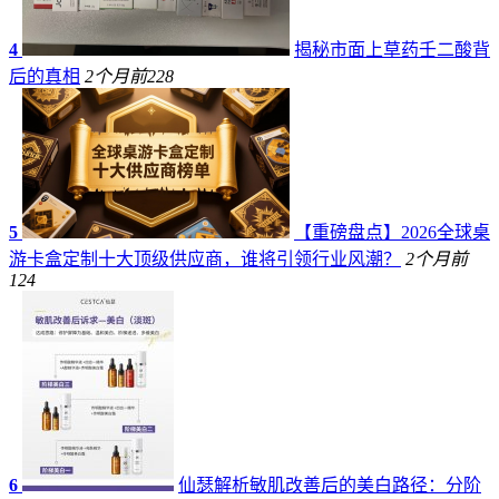
4
揭秘市面上草药壬二酸背
后的真相
2个月前
228
5
【重磅盘点】2026全球桌
游卡盒定制十大顶级供应商，谁将引领行业风潮？
2个月前
124
6
仙瑟解析敏肌改善后的美白路径：分阶