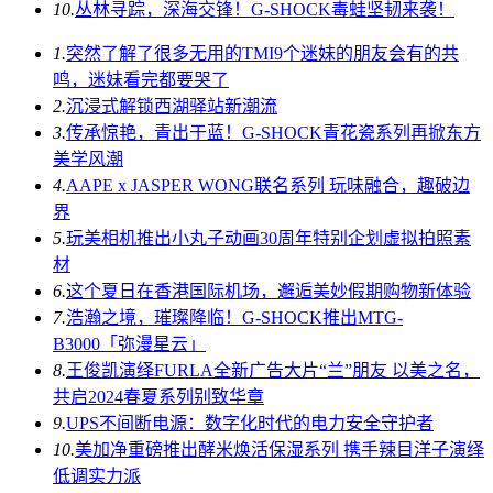
10.
丛林寻踪，深海交锋！G-SHOCK毒蛙坚韧来袭！
1.
突然了解了很多无用的TMI9个迷妹的朋友会有的共
鸣，迷妹看完都要哭了
2.
沉浸式解锁西湖驿站新潮流
3.
传承惊艳，青出于蓝！G-SHOCK青花瓷系列再掀东方
美学风潮
4.
AAPE x JASPER WONG联名系列 玩味融合，趣破边
界
5.
玩美相机推出小丸子动画30周年特别企划虚拟拍照素
材
6.
这个夏日在香港国际机场，邂逅美妙假期购物新体验
7.
浩瀚之境，璀璨降临！G-SHOCK推出MTG-
B3000「弥漫星云」
8.
王俊凯演绎FURLA全新广告大片“兰”朋友 以美之名，
共启2024春夏系列别致华章
9.
UPS不间断电源：数字化时代的电力安全守护者
10.
美加净重磅推出酵米焕活保湿系列 携手辣目洋子演绎
低调实力派