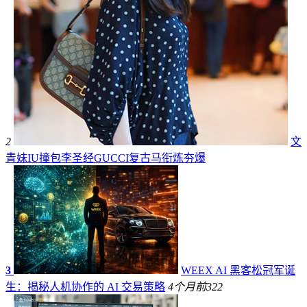
2
文
青妹IU撞包李圣经GUCCI复古马衔炼夯爆
3
WEEX AI 黑客松冠军诞
生：揭秘人机协作的 AI 交易策略
4个月前
322