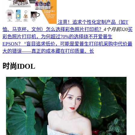
注意！追求个性化定制产品（如T
恤、马克杯，文创）怎么选择彩色照片打印机？
4个月前
320
买
彩色照片打印机，为何超过70%的选择绕不开爱普生
EPSON？ “盲目追求低价，可能是爱普生打印机采购中代价最
大的错误——真正的成本藏在打印质量、长
时尚IDOL