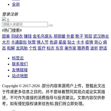
全尚
登录
注册
×
#热门搜索#
甜美
羽绒衣
赚钱
金毛鸟窝头
郑丽媛
外套
靴子
驾驭
武汉肺炎
大方
卡通面包
狄莺
情人节
色调
星座
贴士
卡卡
疫情
背心
病
态
和解
龙凤胎
个性
医疗
标志
东京
美作家
赡养费
波折
舒适
标签云
联系我们
友情链接
站点地图
Copyright © 2017-2026
.部分内容来源用户上传，登载此文出
于传递更多信息之目的，并不意味着赞同其观点或证实其描
述，不可作为直接的消费指导与投资建议。文章内容仅供参
考，如有侵犯版权请来信告知,我们将立即处理。