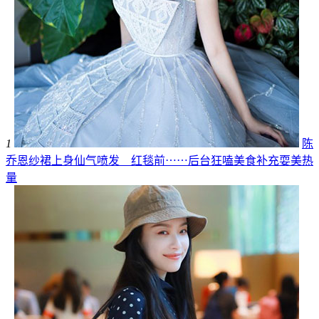
1
陈
乔恩纱裙上身仙气喷发 红毯前⋯⋯后台狂嗑美食补充耍美热
量