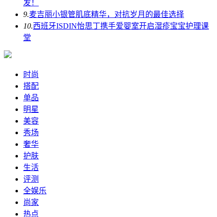
发！
9.
麦吉丽小银管肌底精华，对抗岁月的最佳选择
10.
西班牙ISDIN怡思丁携手爱婴室开启湿疹宝宝护理课
堂
时尚
搭配
单品
明星
美容
秀场
奢华
护肤
生活
评测
全娱乐
尚家
热点