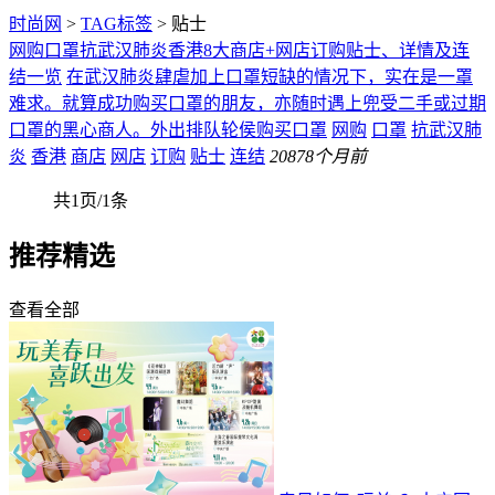
时尚网
>
TAG标签
> 贴士
网购口罩抗武汉肺炎香港8大商店+网店订购贴士、详情及连
结一览
在武汉肺炎肆虐加上口罩短缺的情况下，实在是一罩
难求。就算成功购买口罩的朋友，亦随时遇上兜受二手或过期
口罩的黑心商人。外出排队轮侯购买口罩
网购
口罩
抗武汉肺
炎
香港
商店
网店
订购
贴士
连结
208
78个月前
共1页/1条
推荐精选
查看全部