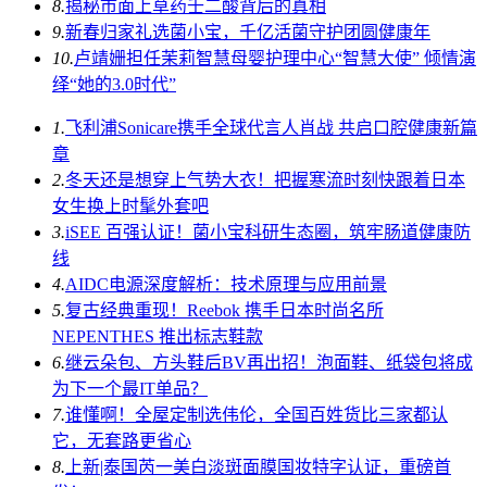
8.
揭秘市面上草药壬二酸背后的真相
9.
新春归家礼选菌小宝，千亿活菌守护团圆健康年
10.
卢靖姗担任茉莉智慧母婴护理中心“智慧大使” 倾情演
绎“她的3.0时代”
1.
飞利浦Sonicare携手全球代言人肖战 共启口腔健康新篇
章
2.
冬天还是想穿上气势大衣！把握寒流时刻快跟着日本
女生换上时髦外套吧
3.
iSEE 百强认证！菌小宝科研生态圈，筑牢肠道健康防
线
4.
AIDC电源深度解析：技术原理与应用前景
5.
复古经典重现！Reebok 携手日本时尚名所
NEPENTHES 推出标志鞋款
6.
继云朵包、方头鞋后BV再出招！泡面鞋、纸袋包将成
为下一个最IT单品？
7.
谁懂啊！全屋定制选伟伦，全国百姓货比三家都认
它，无套路更省心
8.
上新|泰国芮一美白淡斑面膜国妆特字认证，重磅首