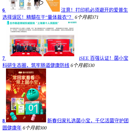
6
注意！打印机必须避开的爱普生
选择误区！精髓在于“量体裁衣”？
6个月前
371
7
iSEE 百强认证！菌小宝
科研生态圈，筑牢肠道健康防线
6个月前
330
8
新春归家礼选菌小宝，千亿活菌守护团
圆健康年
6个月前
300