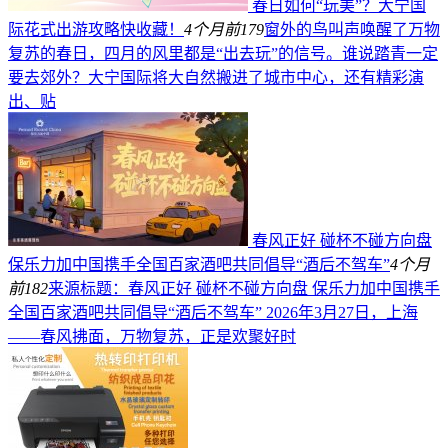
春日如何“玩美”？大宁国
际花式出游攻略快收藏！
4个月前
179
窗外的鸟叫声唤醒了万物
复苏的春日，四月的风里都是“出去玩”的信号。谁说踏青一定
要去郊外？大宁国际将大自然搬进了城市中心，还有精彩演
出、贴
春风正好 碰杯不碰方向盘
保乐力加中国携手全国百家酒吧共同倡导“酒后不驾车”
4个月
前
182
来源标题：春风正好 碰杯不碰方向盘 保乐力加中国携手
全国百家酒吧共同倡导“酒后不驾车” 2026年3月27日，上海
——春风拂面，万物复苏，正是欢聚好时