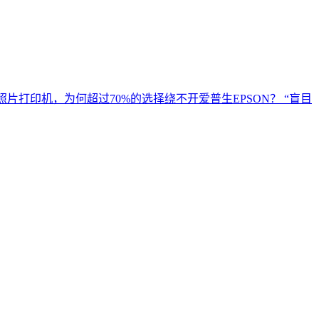
照片打印机，为何超过70%的选择绕不开爱普生EPSON？ “盲目