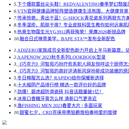
5.
下个爆款蕾丝尖头鞋！REDVALENTINO春季梦幻颓
6.
VTN官网健康品牌矩阵塑造健康生活氛围，大健康背
7.
传承惊艳，青出于蓝！G-SHOCK青花瓷系列再掀东方
8.
冬季湿疹、肌肤干痒？专业皮肤科医生教你如何远离肌
9.
热景生物蔻生元YG3912再获殊荣！荣膺2026新锐品牌
10.
融合日式禅意美学，BAPE STA™发布全新配色
1.
ADIZERO家族成员全新配色助力开启上半马新篇章，
2.
AAPENOW 2023秋冬系列LOOKBOOK型录
3.
《巧克力》河智苑巧扮疗愈系职人网友惊呼这个厨师怎
4.
《巧克力》河智苑的高好评清新风穿扮能成功装嫩的原
5.
冬日棉服怎么选？RAPIDO给你保暖新选择
6.
十大缩阴产品排行榜 精选一款评价好的品牌
7.
劲爆！碧虎超防滑瓷砖 抖音话题量破1亿！
8.
冰泉口香糖牙膏怎么样 清新口气更亲近
9.
渔FISHING MEN 2023春夏大片 | 多面玩家
10.
甜蜜七夕，CRD克徕帝携铂爵旅拍奏响爱的旋律