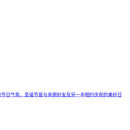
的节日气氛，圣诞节是与亲朋好友及另一半相约庆祝的美好日