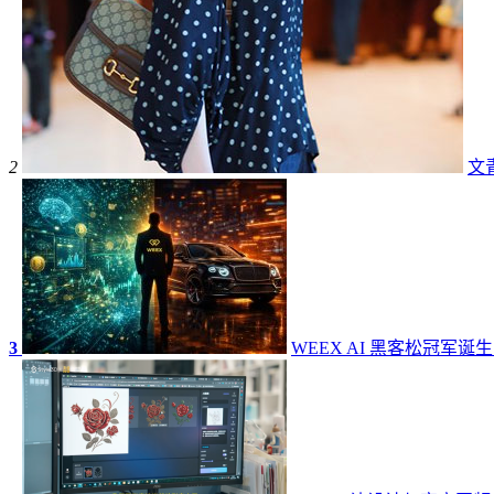
2
文
3
WEEX AI 黑客松冠军诞