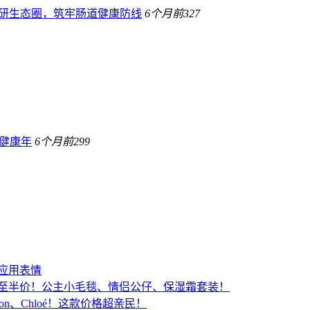
宝科研生态圈，筑牢肠道健康防线
6个月前
327
健康年
6个月前
299
景应用表情
低至半价！公主小毛毯、情侣公仔、保湿霜套装！
ton、Chloé！这款价格超亲民！