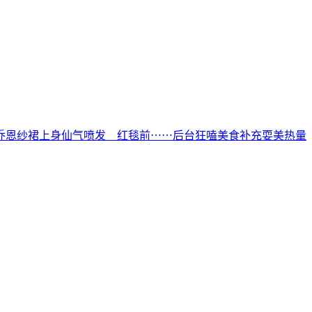
乔恩纱裙上身仙气喷发 红毯前⋯⋯后台狂嗑美食补充耍美热量