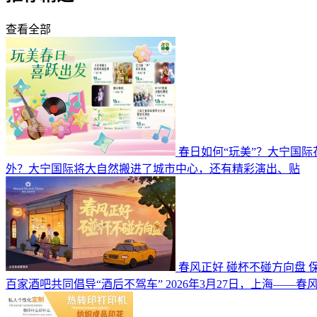
查看全部
春日如何“玩美”？大宁国
外？大宁国际将大自然搬进了城市中心，还有精彩演出、贴
春风正好 碰杯不碰方向盘 
百家酒吧共同倡导“酒后不驾车” 2026年3月27日，上海——