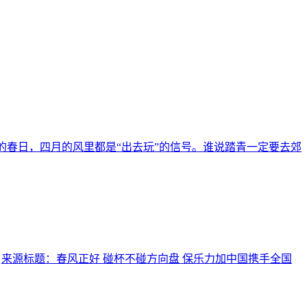
的春日，四月的风里都是“出去玩”的信号。谁说踏青一定要去郊
1
来源标题：春风正好 碰杯不碰方向盘 保乐力加中国携手全国