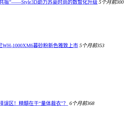
共振”——Style3D助力苏豪时尚的数智化升级
5个月前
300
H-1000XM6暮砂粉新色雅致上市
5个月前
353
择误区！精髓在于“量体裁衣”？
6个月前
368