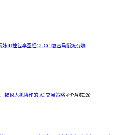
青妹IU撞包李圣经GUCCI复古马衔炼夯爆
生：揭秘人机协作的 AI 交易策略
4个月前
320