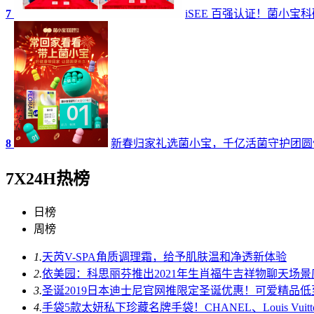
7
iSEE 百强认证！菌小
8
新春归家礼选菌小宝，千亿活菌守护团圆
7X24H热榜
日榜
周榜
1.
天芮V-SPA角质调理霜，给予肌肤温和净透新体验
2.
依美园：科思丽芬推出2021年生肖福牛吉祥物聊天场
3.
圣诞2019日本迪士尼官网推限定圣诞优惠！可爱精品
4.
手袋5款太妍私下珍藏名牌手袋！CHANEL、Louis Vuit