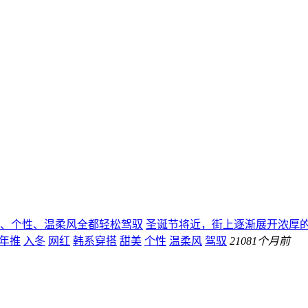
美、个性、温柔风全都轻松驾驭
圣诞节将近，街上逐渐展开浓厚
今年推
入冬
网红
韩系穿搭
甜美
个性
温柔风
驾驭
210
81个月前