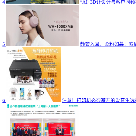
4
“AI+3D让设计与客户同频
5
静奢入耳，柔粉如暮：索尼W
6
注意！打印机必须避开的爱普生选