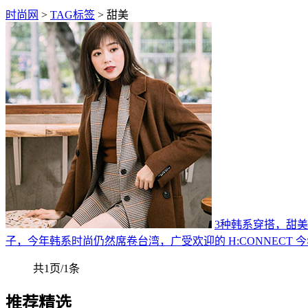
时尚网
>
TAG标签
> 甜美
3种韩系穿搭，甜
子，今年韩系时尚仍然席卷台湾，广受欢迎的 H:CONNECT 
共1页/1条
推荐精选