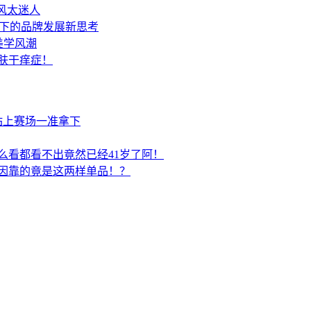
废风太迷人
景下的品牌发展新思考
美学风潮
肤干痒症！
站上赛场一准拿下
么看都看不出竟然已经41岁了阿！
因靠的竟是这两样单品！？