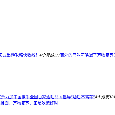
际花式出游攻略快收藏！
4个月前
177
窗外的鸟叫声唤醒了万物复苏
保乐力加中国携手全国百家酒吧共同倡导“酒后不驾车”
4个月前
18
春风拂面，万物复苏，正是欢聚好时