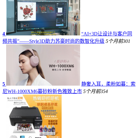
4
“AI+3D让设计与客户同
频共振”——Style3D助力苏豪时尚的数智化升级
5个月前
301
5
静奢入耳，柔粉如暮：索
尼WH-1000XM6暮砂粉新色雅致上市
5个月前
354