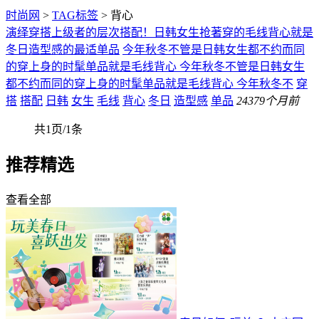
时尚网
>
TAG标签
> 背心
演绎穿搭上级者的层次搭配！日韩女生抢著穿的毛线背心就是
冬日造型感的最适单品
今年秋冬不管是日韩女生都不约而同
的穿上身的时髦单品就是毛线背心 今年秋冬不管是日韩女生
都不约而同的穿上身的时髦单品就是毛线背心 今年秋冬不
穿
搭
搭配
日韩
女生
毛线
背心
冬日
造型感
单品
243
79个月前
共1页/1条
推荐精选
查看全部