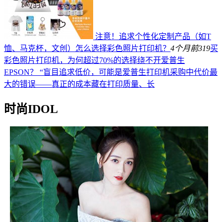
注意！追求个性化定制产品（如T
恤、马克杯，文创）怎么选择彩色照片打印机？
4个月前
319
买
彩色照片打印机，为何超过70%的选择绕不开爱普生
EPSON？ “盲目追求低价，可能是爱普生打印机采购中代价最
大的错误——真正的成本藏在打印质量、长
时尚IDOL