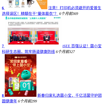
6
注意！打印机必须避开的爱普生
选择误区！精髓在于“量体裁衣”？
6个月前
369
7
iSEE 百强认证！菌小宝
科研生态圈，筑牢肠道健康防线
6个月前
327
8
新春归家礼选菌小宝，千亿活菌守护团
圆健康年
6个月前
299