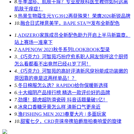
8.
冬季湿疹、肌肤干痒？专业皮肤科医生教你如何远离
肌肤干痒症！
9.
热景生物蔻生元YG3912再获殊荣！荣膺2026新锐品牌
10.
融合日式禅意美学，BAPE STA™发布全新配色
1.
ADIZERO家族成员全新配色助力开启上半马新篇章，
站上赛场一准拿下
2.
AAPENOW 2023秋冬系列LOOKBOOK型录
3.
《巧克力》河智苑巧扮疗愈系职人网友惊呼这个厨师
怎么看都看不出竟然已经41岁了阿！
4.
《巧克力》河智苑的高好评清新风穿扮能成功装嫩的
原因靠的竟是这两样单品！？
5.
冬日棉服怎么选？RAPIDO给你保暖新选择
6.
十大缩阴产品排行榜 精选一款评价好的品牌
7.
劲爆！碧虎超防滑瓷砖 抖音话题量破1亿！
8.
冰泉口香糖牙膏怎么样 清新口气更亲近
9.
渔FISHING MEN 2023春夏大片 | 多面玩家
10.
甜蜜七夕，CRD克徕帝携铂爵旅拍奏响爱的旋律