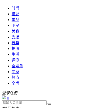
时尚
搭配
单品
明星
美容
秀场
奢华
护肤
生活
评测
全娱乐
尚家
热点
全尚
登录
注册
×