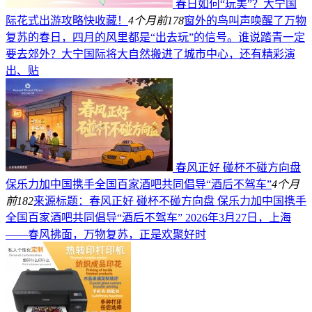
春日如何“玩美”？大宁国
际花式出游攻略快收藏！
4个月前
178
窗外的鸟叫声唤醒了万物
复苏的春日，四月的风里都是“出去玩”的信号。谁说踏青一定
要去郊外？大宁国际将大自然搬进了城市中心，还有精彩演
出、贴
春风正好 碰杯不碰方向盘
保乐力加中国携手全国百家酒吧共同倡导“酒后不驾车”
4个月
前
182
来源标题：春风正好 碰杯不碰方向盘 保乐力加中国携手
全国百家酒吧共同倡导“酒后不驾车” 2026年3月27日，上海
——春风拂面，万物复苏，正是欢聚好时