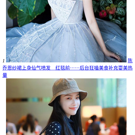
1
陈
乔恩纱裙上身仙气喷发 红毯前⋯⋯后台狂嗑美食补充耍美热
量