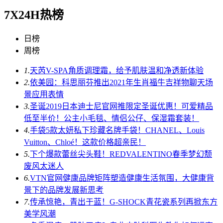
7X24H热榜
日榜
周榜
1.
天芮V-SPA角质调理霜，给予肌肤温和净透新体验
2.
依美园：科思丽芬推出2021年生肖福牛吉祥物聊天场
景应用表情
3.
圣诞2019日本迪士尼官网推限定圣诞优惠！可爱精品
低至半价！公主小毛毯、情侣公仔、保湿霜套装！
4.
手袋5款太妍私下珍藏名牌手袋！CHANEL、Louis
Vuitton、Chloé！这款价格超亲民！
5.
下个爆款蕾丝尖头鞋！REDVALENTINO春季梦幻颓
废风太迷人
6.
VTN官网健康品牌矩阵塑造健康生活氛围，大健康背
景下的品牌发展新思考
7.
传承惊艳，青出于蓝！G-SHOCK青花瓷系列再掀东方
美学风潮