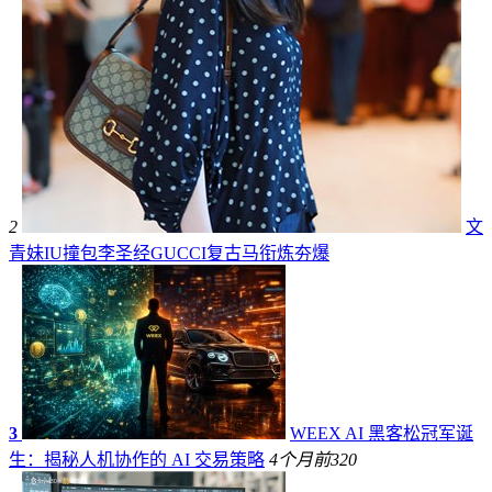
2
文
青妹IU撞包李圣经GUCCI复古马衔炼夯爆
3
WEEX AI 黑客松冠军诞
生：揭秘人机协作的 AI 交易策略
4个月前
320