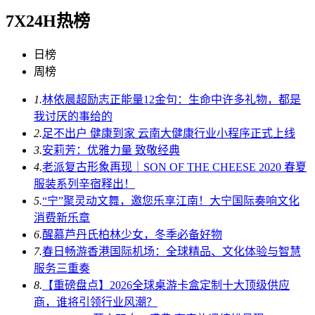
7X24H热榜
日榜
周榜
1.
林依晨超励志正能量12金句：生命中许多礼物，都是
我讨厌的事给的
2.
足不出户 健康到家 云南大健康行业小程序正式上线
3.
安莉芳：优雅力量 致敬经典
4.
老派复古形象再现｜SON OF THE CHEESE 2020 春夏
服装系列辛宿释出！
5.
“宁”聚灵动文舞，邀您乐享江南！大宁国际奏响文化
消费新乐章
6.
醒慕芦丹氏柏林少女，冬季必备好物
7.
春日畅游香港国际机场：全球精品、文化体验与智慧
服务三重奏
8.
【重磅盘点】2026全球桌游卡盒定制十大顶级供应
商，谁将引领行业风潮？