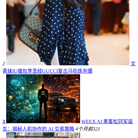
2
文
青妹IU撞包李圣经GUCCI复古马衔炼夯爆
3
WEEX AI 黑客松冠军诞
生：揭秘人机协作的 AI 交易策略
4个月前
321