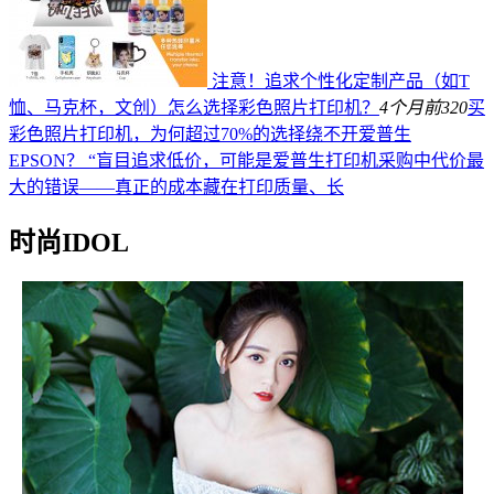
注意！追求个性化定制产品（如T
恤、马克杯，文创）怎么选择彩色照片打印机？
4个月前
320
买
彩色照片打印机，为何超过70%的选择绕不开爱普生
EPSON？ “盲目追求低价，可能是爱普生打印机采购中代价最
大的错误——真正的成本藏在打印质量、长
时尚IDOL