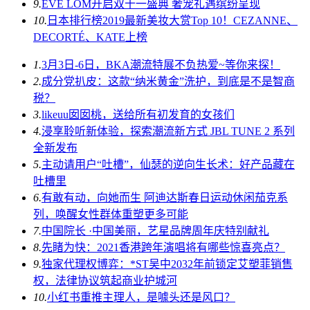
9.
EVE LOM开启双十一盛典 奢宠礼遇缤纷呈现
10.
日本排行榜2019最新美妆大赏Top 10！CEZANNE、
DECORTÉ、KATE上榜
1.
3月3日-6日，BKA潮流特展不负热爱~等你来探！
2.
成分党扒皮：这款“纳米黄金”洗护，到底是不是智商
税？
3.
likeuu囡囡桃，送给所有初发育的女孩们
4.
浸享聆听新体验，探索潮流新方式 JBL TUNE 2 系列
全新发布
5.
主动请用户“吐槽”，仙瑟的逆向生长术：好产品藏在
吐槽里
6.
有敢有动，向她而生 阿迪达斯春日运动休闲茄克系
列，唤醒女性群体重塑更多可能
7.
中国院长 ·中国美丽，艺星品牌周年庆特别献礼
8.
先睹为快：2021香港跨年演唱将有哪些惊喜亮点？
9.
独家代理权博弈：*ST吴中2032年前锁定艾塑菲销售
权，法律协议筑起商业护城河
10.
小红书重推主理人，是噱头还是风口？