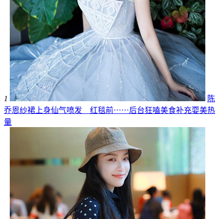
1
陈
乔恩纱裙上身仙气喷发 红毯前⋯⋯后台狂嗑美食补充耍美热
量