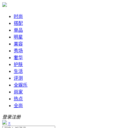
时尚
搭配
单品
明星
美容
秀场
奢华
护肤
生活
评测
全娱乐
尚家
热点
全尚
登录
注册
×