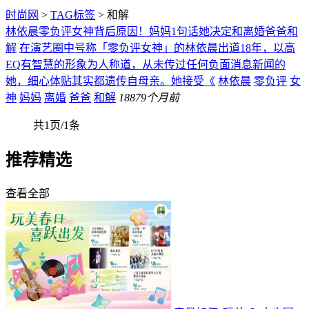
时尚网
>
TAG标签
> 和解
林依晨零负评女神背后原因！妈妈1句话她决定和离婚爸爸和
解
在演艺圈中号称「零负评女神」的林依晨出道18年，以高
EQ有智慧的形象为人称道，从未传过任何负面消息新闻的
她，细心体贴其实都遗传自母亲。她接受《
林依晨
零负评
女
神
妈妈
离婚
爸爸
和解
188
79个月前
共1页/1条
推荐精选
查看全部