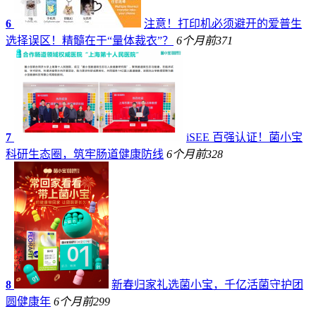
6
注意！打印机必须避开的爱普生
选择误区！精髓在于“量体裁衣”？
6个月前
371
7
iSEE 百强认证！菌小宝
科研生态圈，筑牢肠道健康防线
6个月前
328
8
新春归家礼选菌小宝，千亿活菌守护团
圆健康年
6个月前
299