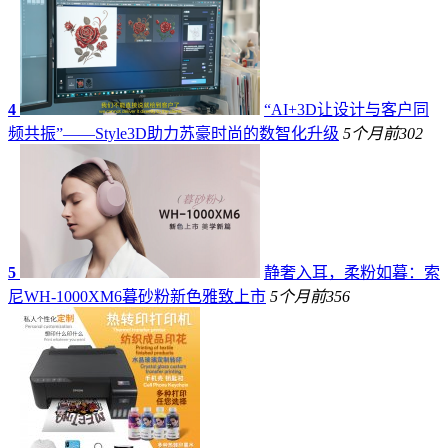
4
“AI+3D让设计与客户同
频共振”——Style3D助力苏豪时尚的数智化升级
5个月前
302
5
静奢入耳，柔粉如暮：索
尼WH-1000XM6暮砂粉新色雅致上市
5个月前
356