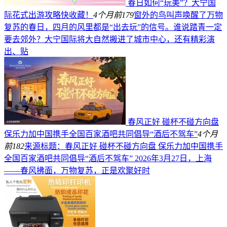
春日如何“玩美”？大宁国
际花式出游攻略快收藏！
4个月前
179
窗外的鸟叫声唤醒了万物
复苏的春日，四月的风里都是“出去玩”的信号。谁说踏青一定
要去郊外？大宁国际将大自然搬进了城市中心，还有精彩演
出、贴
春风正好 碰杯不碰方向盘
保乐力加中国携手全国百家酒吧共同倡导“酒后不驾车”
4个月
前
182
来源标题：春风正好 碰杯不碰方向盘 保乐力加中国携手
全国百家酒吧共同倡导“酒后不驾车” 2026年3月27日，上海
——春风拂面，万物复苏，正是欢聚好时