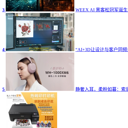
3
WEEX AI 黑客松冠军诞
4
“AI+3D让设计与客户同频
5
静奢入耳，柔粉如暮：索尼W