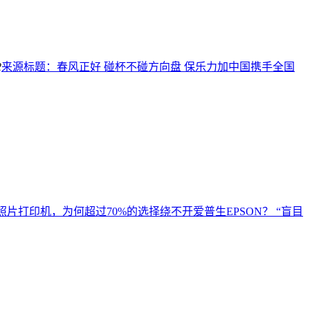
2
来源标题：春风正好 碰杯不碰方向盘 保乐力加中国携手全国
照片打印机，为何超过70%的选择绕不开爱普生EPSON？ “盲目