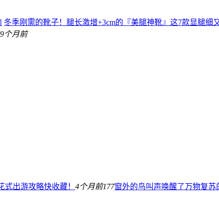
肉
冬季刚需的靴子！腿长激增+3cm的『美腿神靴』这7款显腿细
79个月前
际花式出游攻略快收藏！
4个月前
177
窗外的鸟叫声唤醒了万物复苏