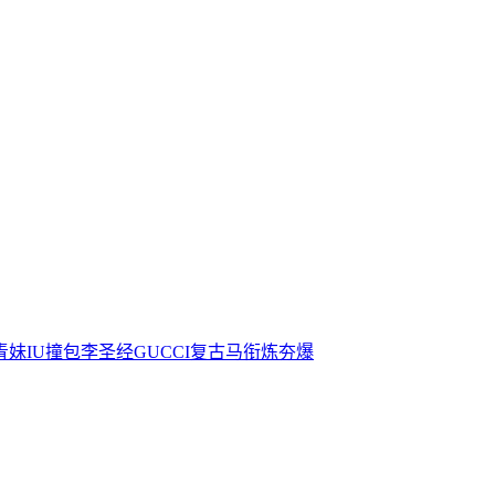
青妹IU撞包李圣经GUCCI复古马衔炼夯爆