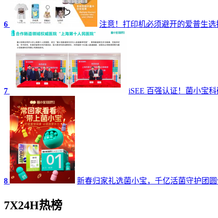
6
注意！打印机必须避开的爱普生选
7
iSEE 百强认证！菌小
8
新春归家礼选菌小宝，千亿活菌守护团圆
7X24H热榜