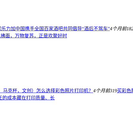
保乐力加中国携手全国百家酒吧共同倡导“酒后不驾车”
4个月前
18
春风拂面，万物复苏，正是欢聚好时
、马克杯，文创）怎么选择彩色照片打印机？
4个月前
319
买彩色
正的成本藏在打印质量、长