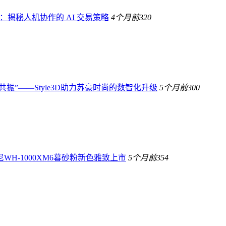
生：揭秘人机协作的 AI 交易策略
4个月前
320
共振”——Style3D助力苏豪时尚的数智化升级
5个月前
300
H-1000XM6暮砂粉新色雅致上市
5个月前
354