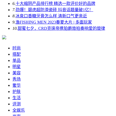
6.
十大缩阴产品排行榜 精选一款评价好的品牌
7.
劲爆！碧虎超防滑瓷砖 抖音话题量破1亿！
8.
冰泉口香糖牙膏怎么样 清新口气更亲近
9.
渔FISHING MEN 2023春夏大片 | 多面玩家
10.
甜蜜七夕，CRD克徕帝携铂爵旅拍奏响爱的旋律
时尚
搭配
单品
明星
美容
秀场
奢华
护肤
生活
评测
全娱乐