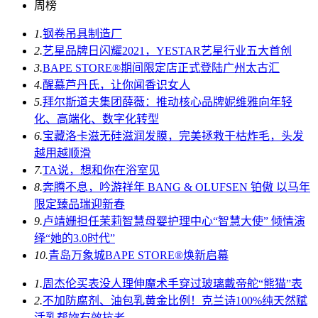
周榜
1.
钢卷吊具制造厂
2.
艺星品牌日闪耀2021，YESTAR艺星行业五大首创
3.
BAPE STORE®期间限定店正式登陆广州太古汇
4.
醒慕芦丹氏，让你闻香识女人
5.
拜尔斯道夫集团薛薇：推动核心品牌妮维雅向年轻
化、高端化、数字化转型
6.
宝藏洛卡滋无硅滋润发膜，完美拯救干枯炸毛，头发
越用越顺滑
7.
TA说，想和你在浴室见
8.
奔腾不息，吟游祥年 BANG & OLUFSEN 铂傲 以马年
限定臻品瑞迎新春
9.
卢靖姗担任茉莉智慧母婴护理中心“智慧大使” 倾情演
绎“她的3.0时代”
10.
青岛万象城BAPE STORE®焕新启幕
1.
周杰伦买表没人理伸魔术手穿过玻璃戴帝舵“熊猫”表
2.
不加防腐剂、油包乳黄金比例！克兰诗100%纯天然赋
活乳帮妳有效抗老