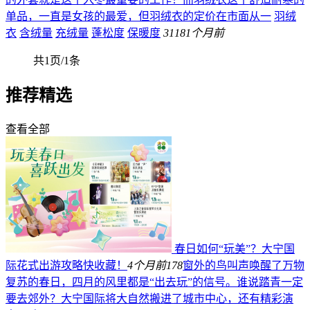
单品，一直是女孩的最爱，但羽绒衣的定价在市面从一
羽绒
衣
含绒量
充绒量
蓬松度
保暖度
311
81个月前
共1页/1条
推荐精选
查看全部
春日如何“玩美”？大宁国
际花式出游攻略快收藏！
4个月前
178
窗外的鸟叫声唤醒了万物
复苏的春日，四月的风里都是“出去玩”的信号。谁说踏青一定
要去郊外？大宁国际将大自然搬进了城市中心，还有精彩演