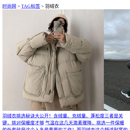
时尚网
>
TAG标签
> 羽绒衣
羽绒衣挑选秘诀大公开！含绒量、充绒量、蓬松度三者是关
键，挑对保暖度才够
气温在这几天激素骤降，挑选一件保暖
的外套就是这个入冬最重要的工作！而羽绒衣这个舒适耐寒的