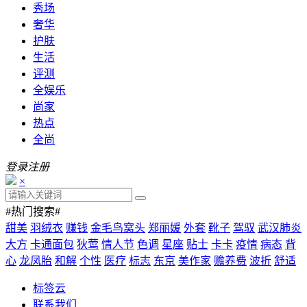
秀场
奢华
护肤
生活
评测
全娱乐
尚家
热点
全尚
登录
注册
×
#热门搜索#
甜美
羽绒衣
赚钱
金毛鸟窝头
郑丽媛
外套
靴子
驾驭
武汉肺炎
大方
卡通面包
狄莺
情人节
色调
星座
贴士
卡卡
疫情
病态
背
心
龙凤胎
和解
个性
医疗
标志
东京
美作家
赡养费
波折
舒适
标签云
联系我们