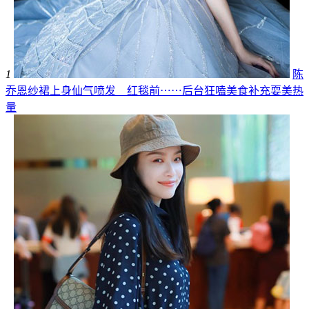
1
陈
乔恩纱裙上身仙气喷发 红毯前⋯⋯后台狂嗑美食补充耍美热
量