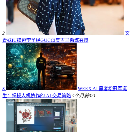
2
文
青妹IU撞包李圣经GUCCI复古马衔炼夯爆
3
WEEX AI 黑客松冠军诞
生：揭秘人机协作的 AI 交易策略
4个月前
321