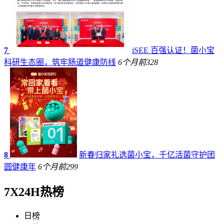
7
iSEE 百强认证！菌小宝
科研生态圈，筑牢肠道健康防线
6个月前
328
8
新春归家礼选菌小宝，千亿活菌守护团
圆健康年
6个月前
299
7X24H热榜
日榜