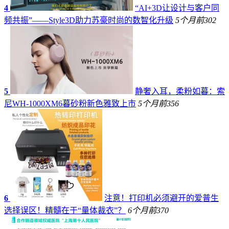
4
“AI+3D让设计与客户同
频共振”——Style3D助力苏豪时尚的数智化升级
5个月前
302
5
静奢入耳，柔粉如暮：索
尼WH-1000XM6暮砂粉新色雅致上市
5个月前
356
6
注意！打印机必须避开的爱普生
选择误区！精髓在于“量体裁衣”？
6个月前
370