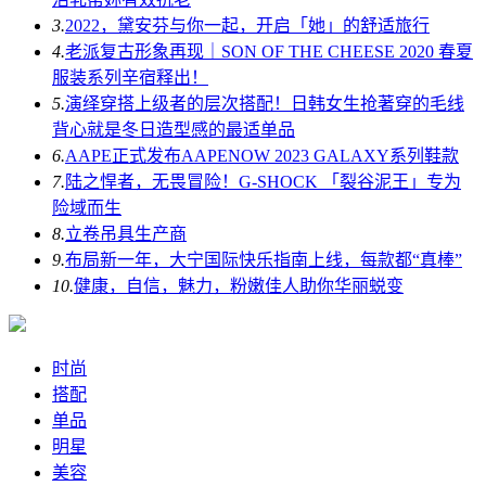
3.
2022，黛安芬与你一起，开启「她」的舒适旅行
4.
老派复古形象再现｜SON OF THE CHEESE 2020 春夏
服装系列辛宿释出！
5.
演绎穿搭上级者的层次搭配！日韩女生抢著穿的毛线
背心就是冬日造型感的最适单品
6.
AAPE正式发布AAPENOW 2023 GALAXY系列鞋款
7.
陆之悍者，无畏冒险！G-SHOCK 「裂谷泥王」专为
险域而生
8.
立卷吊具生产商
9.
布局新一年，大宁国际快乐指南上线，每款都“真棒”
10.
健康，自信，魅力，粉嫩佳人助你华丽蜕变
时尚
搭配
单品
明星
美容