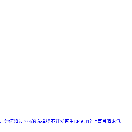
为何超过70%的选择绕不开爱普生EPSON？ “盲目追求低