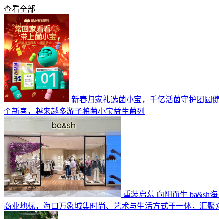
查看全部
新春归家礼选菌小宝，千亿活菌守护团圆
个新春，越来越多游子将菌小宝益生菌列
重装启幕 向阳而生 ba&s
商业地标，海口万象城集时尚、艺术与生活方式于一体，汇聚