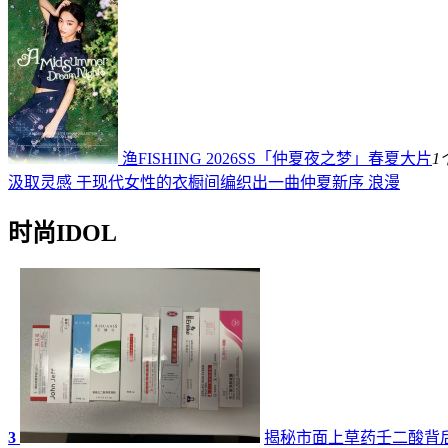
渔FISHING 2026SS「仲夏夜之梦」春夏大片
1
汲取灵感 于现代女性的衣橱间编织出一曲仲夏新序 浪漫
时尚IDOL
3
揭秘市面上草药壬二酸背