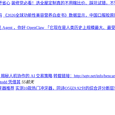
更省心
装修党必看！选全屋定制真的不用瞎比价、踩坑试错，不
码
《2026全球功能性美容营养白皮书》数据显示，中国口服胶原肽
 Agent ，你好 OpenClaw 「它现在是人类历史上规模最大
：揭秘人机协作的 AI 交易策略
转载链接：http://sqtv.net/info/
todd 凭借其
55
前天
牙器推荐
实测10款热门冲牙器，同诗O5以9.92分的综合评分断