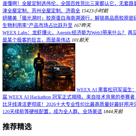
谁懂啊！全屋定制选伟伦，全国百姓货比三家都认它，无套路
津全屋定制、苏州全屋定制、济南全
154
23小时前
妍膳美「循光溯时」胶原蛋白海南溯源行，解锁高品质胶原密
生物利用率”产品市场占比跃升至
167
昨天
WEEX Labs：龙虾爆火，Agentic经济能为Web3带来什么？
再见
是某个极客的狂言，而是英伟达
101
前天
WEEX AI 黑客松冠军诞生
届 WEEX AI Hackathon 冠军正式揭晓。来自技术背景的参赛者 
比牙线清洁更彻底！2026十大专业性价比最高质量好最好用冲
120天续航等硬核配置，成为全人群、全场景适
184
4天前
推荐精选