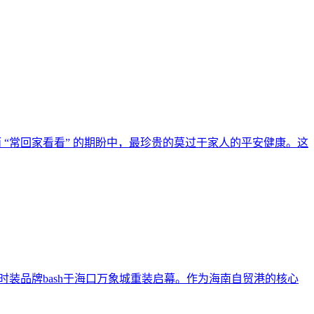
“常回家看看” 的期盼中，最珍贵的莫过于家人的平安健康。这
 法国时装品牌bash于海口万象城重装启幕。作为海南自贸港的核心