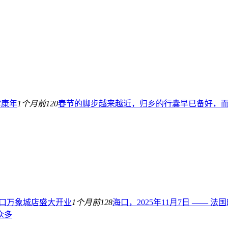
健康年
1个月前
120
春节的脚步越来越近，归乡的行囊早已备好，而 
h海口万象城店盛大开业
1个月前
128
海口，2025年11月7日 ——
众多