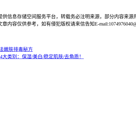
提供信息存储空间服务平台，转载务必注明来源，部分内容来源
供参考，如有侵犯版权请来信告知E-mail:1074976040@q
古法嫩肤排毒秘方
4大类别：保湿/美白/稳定肌肤/去角质！