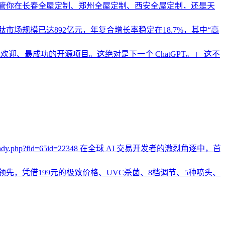
管你在长春全屋定制、郑州全屋定制、西安全屋定制，还是天
市场规模已达892亿元，年复合增长率稳定在18.7%，其中“高
、最受欢迎、最成功的开源项目。这绝对是下一个 ChatGPT。」 这不
bencandy.php?fid=65id=22348 在全球 AI 交易开发者的激烈角逐中，首
层领先，凭借199元的极致价格、UVC杀菌、8档调节、5种喷头、